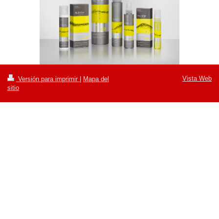
Vista Web
Versión para imprimir
|
Mapa del
sitio